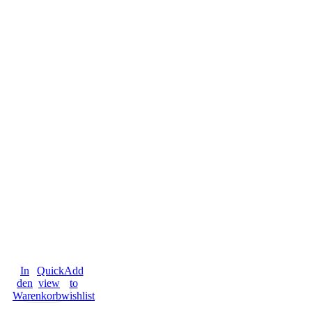
In
Quick
Add
den
view
to
Warenkorb
wishlist