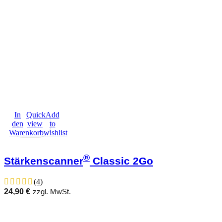
In
Quick
Add
den
view
to
Warenkorb
wishlist
®
Stärkenscanner
Classic 2Go
(4)
24,90
€
zzgl. MwSt.