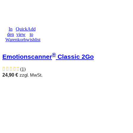
In
Quick
Add
den
view
to
Warenkorb
wishlist
®
Emotionscanner
Classic 2Go
(1)
24,90
€
zzgl. MwSt.