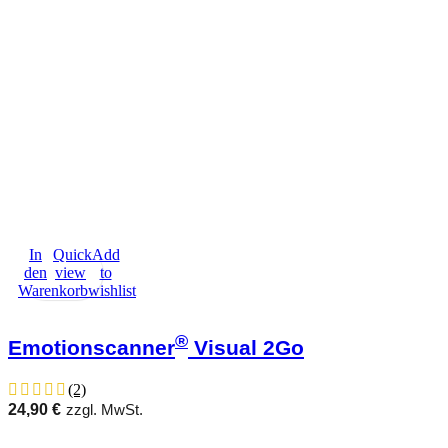
In
Quick
Add
den
view
to
Warenkorb
wishlist
®
Emotionscanner
Visual 2Go
(2)
24,90
€
zzgl. MwSt.