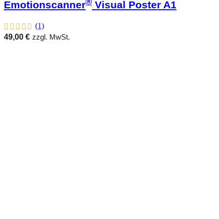
®
Emotionscanner
Visual Poster A1
(1)
49,00
€
zzgl. MwSt.