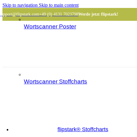
Skip to navigation
Skip to main content
support@flipstark.com
+49 (0) 4131 7023798
Werde jetzt flipstark!
Wortscanner Poster
Wortscanner Stoffcharts
flipstark® Stoffcharts